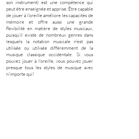
son instrument) est une compétence qui
peut être enseignée et apprise. Être capable
de jouer à l’oreille améliore les capacités de
mémoire et offre aussi une grande
flexibilité en matière de styles musicaux,
puisqu’il existe de nombreux genres dans
lesquels la notation musicale n'est pas
utilisée ou utilisée différemment de la
musique classique occidentale. Si vous
pouvez jouer à l’oreille, vous pouvez jouer
presque tous les styles de musique avec
n’importe qui!
Révision
À Bariolage, nous accordons une grande
importance à la révision des pièces et des
techniques déjà apprises à tous les niveaux.
Bien que l’ajout progressif de nouvelles
pièces, techniques et concepts soit bien sûr
essentiel à l’apprentissage, la révision et le
renforcement constant du matériel déjà